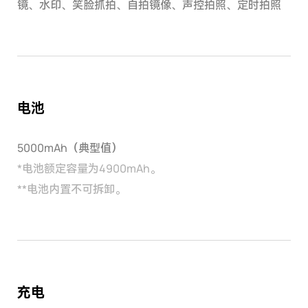
镜、水印、笑脸抓拍、自拍镜像、声控拍照、定时拍照
电池
5000mAh（典型值）
*
电池额定容量为4900mAh。
**
电池内置不可拆卸。
充电