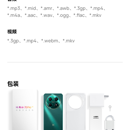
*.mp3、*.mid、*.amr、*.awb、*.3gp、*.mp4、
*.m4a、*.aac、*.wav、*.ogg、*.flac、*.mkv
视频
*.3gp、*.mp4、*.webm、*.mkv
包装