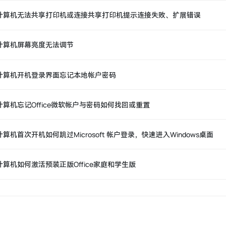
计算机无法共享打印机或连接共享打印机提示连接失败、扩展错误
计算机屏幕亮度无法调节
计算机开机登录界面忘记本地帐户密码
计算机忘记Office微软帐户与密码如何找回或重置
计算机首次开机如何跳过Microsoft 帐户登录，快速进入Windows桌面
计算机如何激活预装正版Office家庭和学生版
计算机如何给本地帐户添加管理员权限
计算机登录微软帐户提示“需要家长或监护人同意才能使用该帐户”